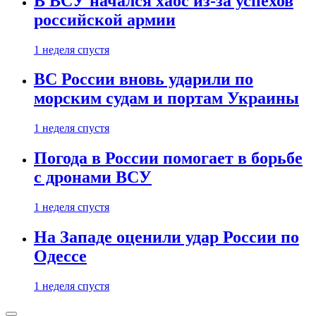
В ВСУ начался хаос из-за успехов
российской армии
1 неделя спустя
ВС России вновь ударили по
морским судам и портам Украины
1 неделя спустя
Погода в России помогает в борьбе
с дронами ВСУ
1 неделя спустя
На Западе оценили удар России по
Одессе
1 неделя спустя