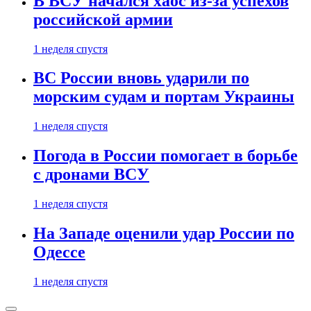
В ВСУ начался хаос из-за успехов
российской армии
1 неделя спустя
ВС России вновь ударили по
морским судам и портам Украины
1 неделя спустя
Погода в России помогает в борьбе
с дронами ВСУ
1 неделя спустя
На Западе оценили удар России по
Одессе
1 неделя спустя