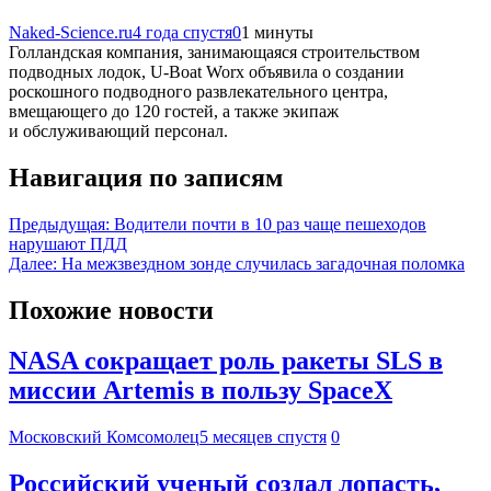
Naked-Science.ru
4 года спустя
0
1 минуты
Голландская компания, занимающаяся строительством
подводных лодок, U-Boat Worx объявила о создании
роскошного подводного развлекательного центра,
вмещающего до 120 гостей, а также экипаж
и обслуживающий персонал.
Навигация по записям
Предыдущая:
Водители почти в 10 раз чаще пешеходов
нарушают ПДД
Далее:
На межзвездном зонде случилась загадочная поломка
Похожие новости
NASA сокращает роль ракеты SLS в
миссии Artemis в пользу SpaceX
Московский Комсомолец
5 месяцев спустя
0
Российский ученый создал лопасть,