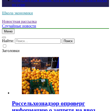
Дочь Сэндлера заявила, что актер не может снять носки
на суше
Школа экономики
Новостная рассылка
Случайные новости
Меню
Найти:
Заголовки
Россельхознадзор опроверг
информацию о запрете на ввоз