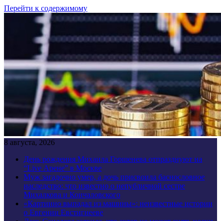
Перейти к содержимому
8 августа, 2026
День рождения Михаила Горшенева отпразднуют на
“Live Арене” в Москве
Муж загадочно умер, а дочь присвоила баснословное
наследство: что известно о непубличной сестре
Михалкова и Кончаловского
«Картинно выпадал из машины»: неизвестные истории
о Евгении Евстигнееве