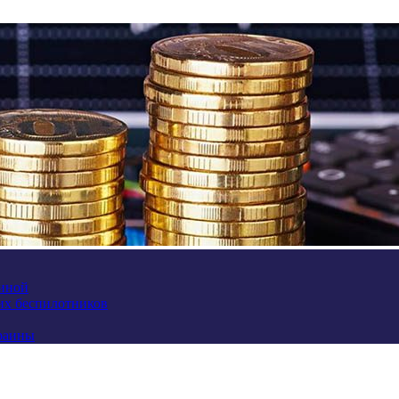
аиной
их беспилотников
краины