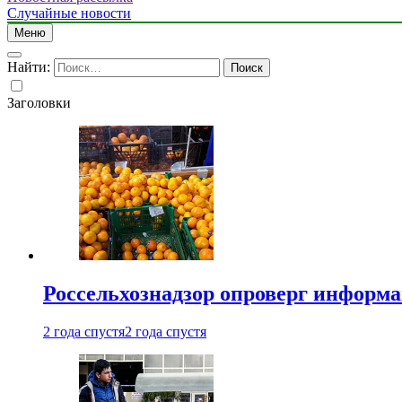
Случайные новости
Меню
Найти:
Заголовки
Россельхознадзор опроверг информа
2 года спустя
2 года спустя