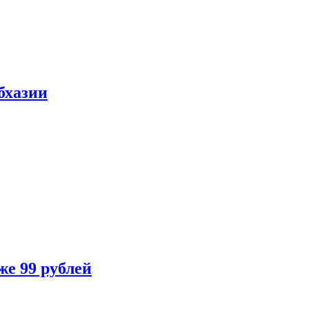
бхазии
же 99 рублей