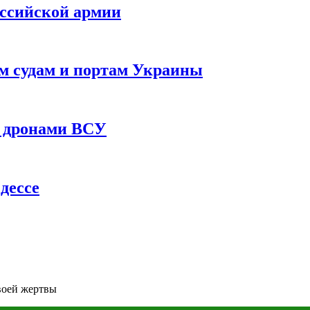
оссийской армии
им судам и портам Украины
 с дронами ВСУ
дессе
воей жертвы