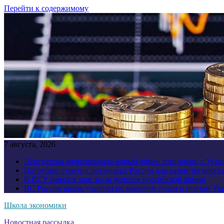
Перейти к содержимому
7 августа, 2026
Лантратова анонсировала новый обмен пленными с Укр
Патрушев отметил потенциал России для развития морск
В ВСУ начался хаос из-за успехов российской армии
ВС России вновь ударили по морским судам и портам У
Школа экономики
Новостная рассылка