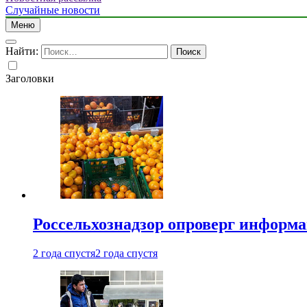
Случайные новости
Меню
Найти:
Заголовки
Россельхознадзор опроверг информа
2 года спустя
2 года спустя