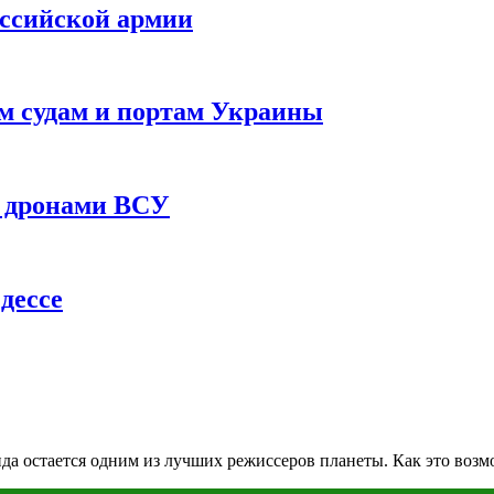
оссийской армии
им судам и портам Украины
 с дронами ВСУ
дессе
да остается одним из лучших режиссеров планеты. Как это воз