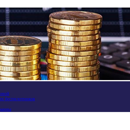
аиной
их беспилотников
краины