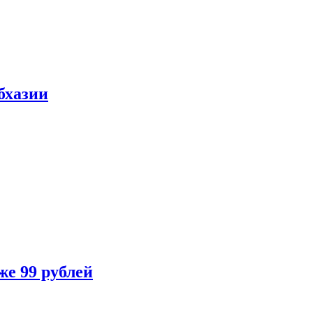
бхазии
же 99 рублей