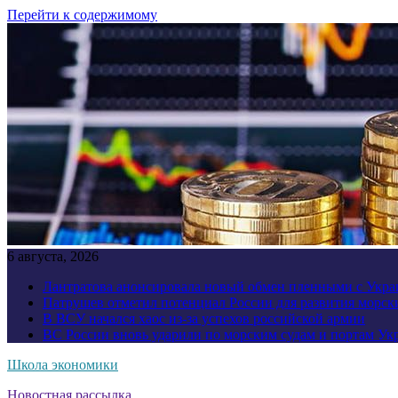
Перейти к содержимому
6 августа, 2026
Лантратова анонсировала новый обмен пленными с Укр
Патрушев отметил потенциал России для развития морск
В ВСУ начался хаос из-за успехов российской армии
ВС России вновь ударили по морским судам и портам У
Школа экономики
Новостная рассылка