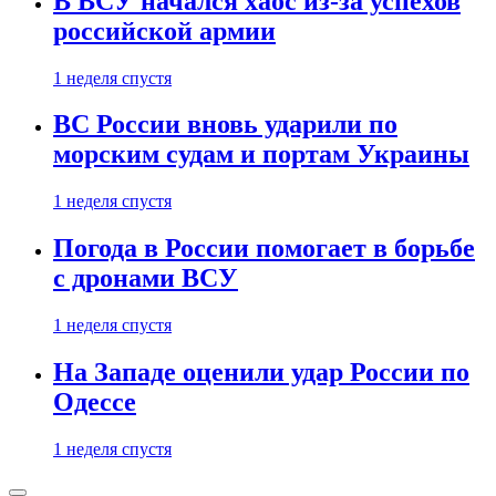
В ВСУ начался хаос из-за успехов
российской армии
1 неделя спустя
ВС России вновь ударили по
морским судам и портам Украины
1 неделя спустя
Погода в России помогает в борьбе
с дронами ВСУ
1 неделя спустя
На Западе оценили удар России по
Одессе
1 неделя спустя