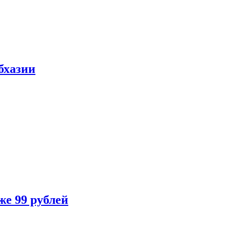
бхазии
же 99 рублей