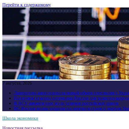
Перейти к содержимому
7 августа, 2026
Лантратова анонсировала новый обмен пленными с Укр
Патрушев отметил потенциал России для развития морск
В ВСУ начался хаос из-за успехов российской армии
ВС России вновь ударили по морским судам и портам У
Школа экономики
Новостная рассылка