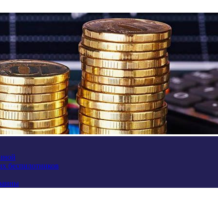
аиной
их беспилотников
краины