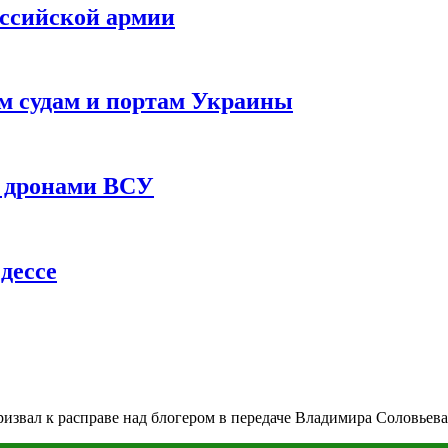
оссийской армии
им судам и портам Украины
 с дронами ВСУ
дессе
извал к расправе над блогером в передаче Владимира Соловьева