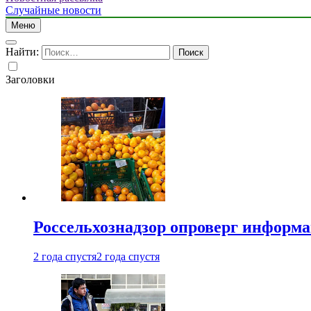
Случайные новости
Меню
Найти:
Заголовки
Россельхознадзор опроверг информа
2 года спустя
2 года спустя