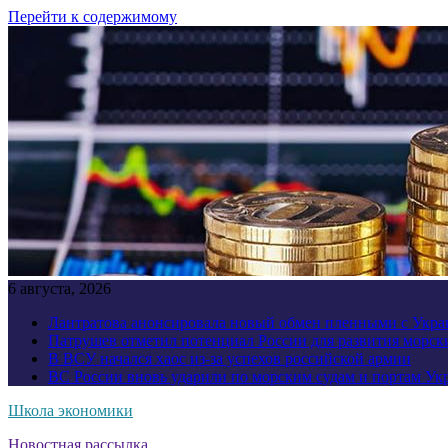
Перейти к содержимому
6 августа, 2026
Лантратова анонсировала новый обмен пленными с Укр
Патрушев отметил потенциал России для развития морск
В ВСУ начался хаос из-за успехов российской армии
ВС России вновь ударили по морским судам и портам У
Школа экономики
Новостная рассылка