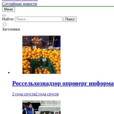
Случайные новости
Меню
Найти:
Заголовки
Россельхознадзор опроверг информа
2 года спустя
2 года спустя