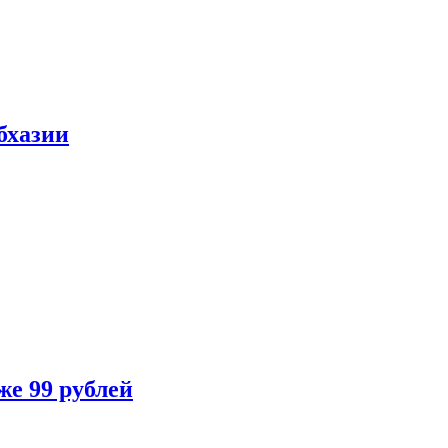
бхазии
же 99 рублей