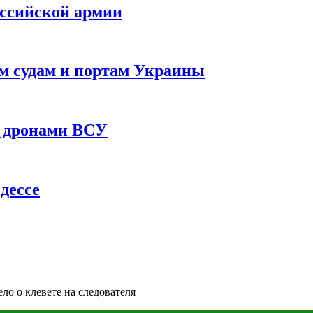
оссийской армии
им судам и портам Украины
 с дронами ВСУ
дессе
о о клевете на следователя