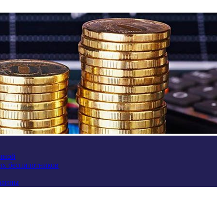
аиной
их беспилотников
краины