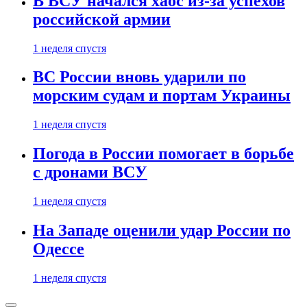
В ВСУ начался хаос из-за успехов
российской армии
1 неделя спустя
ВС России вновь ударили по
морским судам и портам Украины
1 неделя спустя
Погода в России помогает в борьбе
с дронами ВСУ
1 неделя спустя
На Западе оценили удар России по
Одессе
1 неделя спустя