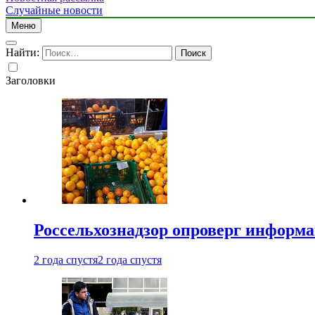
Случайные новости
Меню
Найти:
Заголовки
Россельхознадзор опроверг информа
2 года спустя
2 года спустя