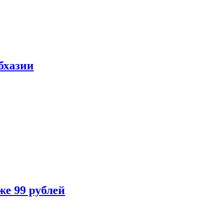
бхазии
же 99 рублей