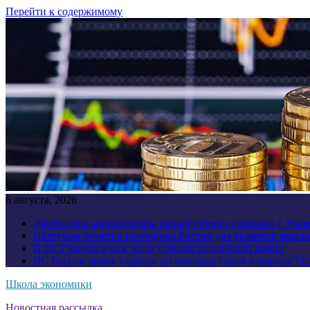
Перейти к содержимому
6 августа, 2026
Лантратова анонсировала новый обмен пленными с Укр
Патрушев отметил потенциал России для развития морск
В ВСУ начался хаос из-за успехов российской армии
ВС России вновь ударили по морским судам и портам У
Школа экономики
Новостная рассылка