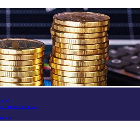
аиной
их беспилотников
краины