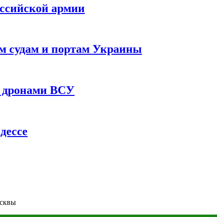
оссийской армии
им судам и портам Украины
 с дронами ВСУ
дессе
осквы