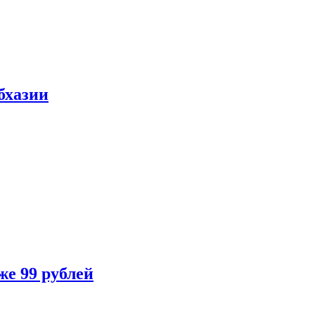
бхазии
же 99 рублей