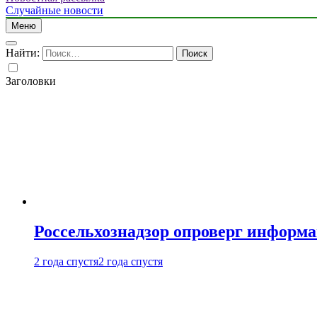
Случайные новости
Меню
Найти:
Заголовки
Россельхознадзор опроверг информа
2 года спустя
2 года спустя