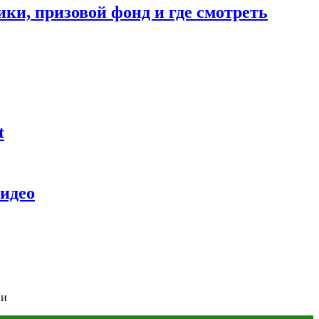
ники, призовой фонд и где смотреть
t
видео
ни