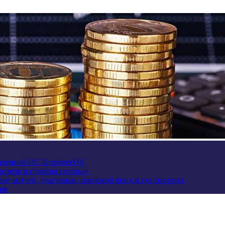
щищенной ОС GrapheneOS
езерв и глубина состава»
сание матчей, участники, призовой фонд и где смотреть
rk