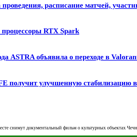
ата проведения, расписание матчей, участ
и процессоры RTX Spark
да ASTRA объявила о переходе в Valoran
6 FE получит улучшенную стабилизацию 
есте снимут документальный фильм о культурных объектах Чеч