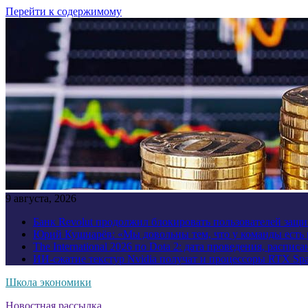
Перейти к содержимому
9 августа, 2026
Банк Revolut продолжил блокировать пользователей за
Юрий Кушнарёв: «Мы довольны тем, что у команды есть р
The International 2026 по Dota 2: дата проведения, распи
ИИ-сжатие текстур Nvidia получат и процессоры RTX Spa
Школа экономики
Новостная рассылка