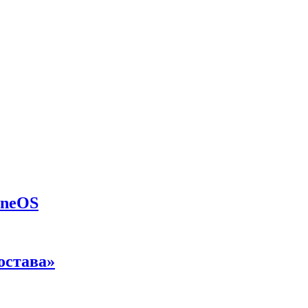
eneOS
остава»