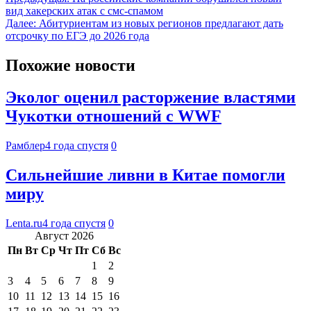
вид хакерских атак с смс-спамом
Далее:
Абитуриентам из новых регионов предлагают дать
отсрочку по ЕГЭ до 2026 года
Похожие новости
Эколог оценил расторжение властями
Чукотки отношений с WWF
Рамблер
4 года спустя
0
Сильнейшие ливни в Китае помогли
миру
Lenta.ru
4 года спустя
0
Август 2026
Пн
Вт
Ср
Чт
Пт
Сб
Вс
1
2
3
4
5
6
7
8
9
10
11
12
13
14
15
16