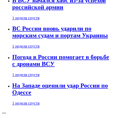
В ВСУ начался хаос из-за успехов
российской армии
1 неделя спустя
ВС России вновь ударили по
морским судам и портам Украины
1 неделя спустя
Погода в России помогает в борьбе
с дронами ВСУ
1 неделя спустя
На Западе оценили удар России по
Одессе
1 неделя спустя