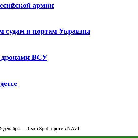
оссийской армии
им судам и портам Украины
 с дронами ВСУ
дессе
 6 декабря — Team Spirit против NAVI