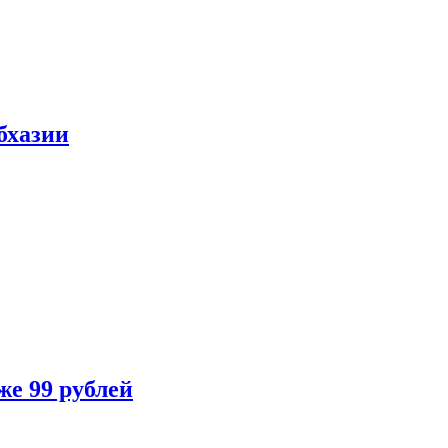
бхазии
же 99 рублей