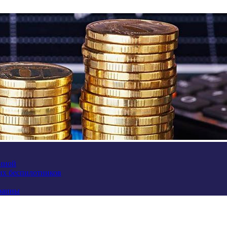
аиной
их беспилотников
краины