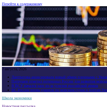
Перейти к содержимому
7 августа, 2026
Лантратова анонсировала новый обмен пленными с Укр
Патрушев отметил потенциал России для развития морск
В ВСУ начался хаос из-за успехов российской армии
ВС России вновь ударили по морским судам и портам У
Школа экономики
Новостная рассылка