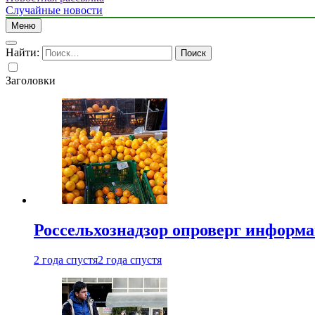
Случайные новости
Меню
Найти:
Заголовки
Россельхознадзор опроверг информа
2 года спустя
2 года спустя