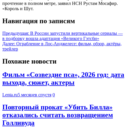
прочтение в полном метре, заявил НСН Рустам Мосафир.
«Король и Шут.
Навигация по записям
Предыдущая:
В России запустили вертикальные сериалы —
в подборку вошла адаптация «Великого Гэтсби»
Далее:
Ограбление в Лос-Анджелесе: фильм, обзор, актёры,
трейлер
Похожие новости
Фильм «Созвездие пса», 2026 год: дата
выхода, сюжет, актеры
Lenta.ru
5 месяцев спустя
0
Повторный прокат «Убить Билла»
отказались считать возвращением
Голливуда