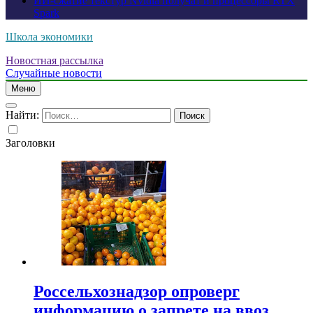
ИИ-сжатие текстур Nvidia получат и процессоры RTX
Spark
Школа экономики
Новостная рассылка
Случайные новости
Меню
Найти:
Заголовки
Россельхознадзор опроверг
информацию о запрете на ввоз