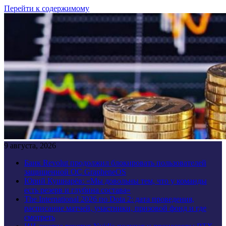
Перейти к содержимому
9 августа, 2026
Банк Revolut продолжил блокировать пользователей
защищенной ОС GrapheneOS
Юрий Кушнарёв: «Мы довольны тем, что у команды
есть резерв и глубина состава»
The International 2026 по Dota 2: дата проведения,
расписание матчей, участники, призовой фонд и где
смотреть