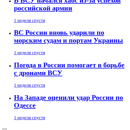
В ВСУ начался хаос из-за успехов
российской армии
1 неделя спустя
ВС России вновь ударили по
морским судам и портам Украины
1 неделя спустя
Погода в России помогает в борьбе
с дронами ВСУ
1 неделя спустя
На Западе оценили удар России по
Одессе
1 неделя спустя