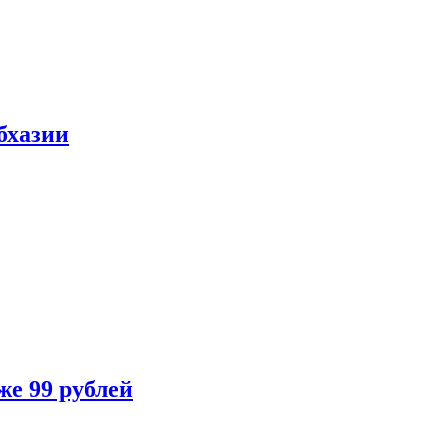
бхазии
же 99 рублей