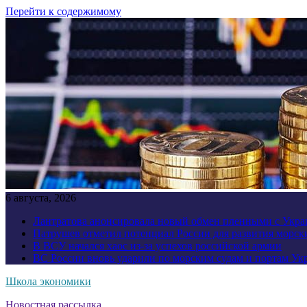
Перейти к содержимому
6 августа, 2026
Лантратова анонсировала новый обмен пленными с Укр
Патрушев отметил потенциал России для развития морск
В ВСУ начался хаос из-за успехов российской армии
ВС России вновь ударили по морским судам и портам У
Школа экономики
Новостная рассылка