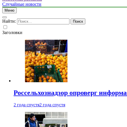
Случайные новости
Меню
Найти:
Заголовки
Россельхознадзор опроверг информа
2 года спустя
2 года спустя