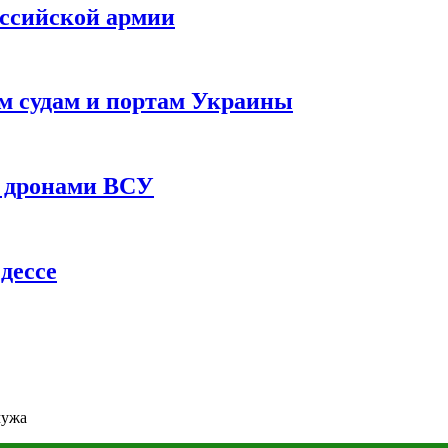
оссийской армии
им судам и портам Украины
 с дронами ВСУ
дессе
мужа