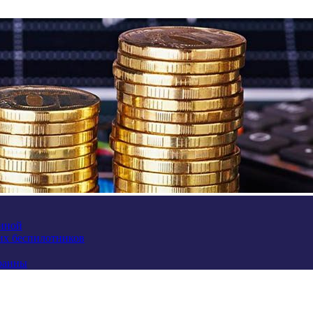
аиной
их беспилотников
краины