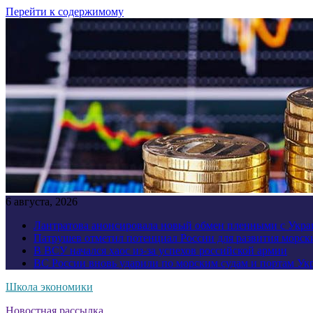
Перейти к содержимому
6 августа, 2026
Лантратова анонсировала новый обмен пленными с Укр
Патрушев отметил потенциал России для развития морск
В ВСУ начался хаос из-за успехов российской армии
ВС России вновь ударили по морским судам и портам У
Школа экономики
Новостная рассылка