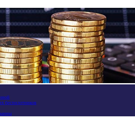
аиной
их беспилотников
краины