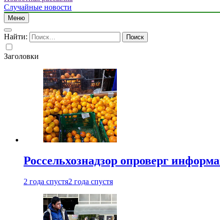
Случайные новости
Меню
Найти:
Заголовки
Россельхознадзор опроверг информа
2 года спустя
2 года спустя