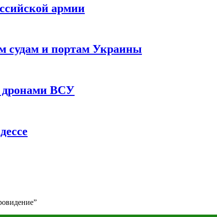
оссийской армии
им судам и портам Украины
 с дронами ВСУ
дессе
ровидение”