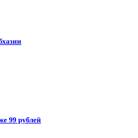
бхазии
же 99 рублей