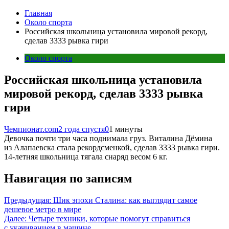
Главная
Около спорта
Российская школьница установила мировой рекорд,
сделав 3333 рывка гири
Около спорта
Российская школьница установила
мировой рекорд, сделав 3333 рывка
гири
Чемпионат.com
2 года спустя
0
1 минуты
Девочка почти три часа поднимала груз. Виталина Дёмина
из Алапаевска стала рекордсменкой, сделав 3333 рывка гири.
14-летняя школьница тягала снаряд весом 6 кг.
Навигация по записям
Предыдущая:
Шик эпохи Сталина: как выглядит самое
дешевое метро в мире
Далее:
Четыре техники, которые помогут справиться
с укачиванием в машине