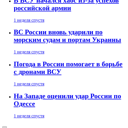
В ВСУ начался хаос из-за успехов
российской армии
1 неделя спустя
ВС России вновь ударили по
морским судам и портам Украины
1 неделя спустя
Погода в России помогает в борьбе
с дронами ВСУ
1 неделя спустя
На Западе оценили удар России по
Одессе
1 неделя спустя