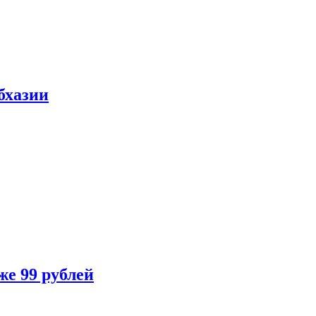
бхазии
же 99 рублей