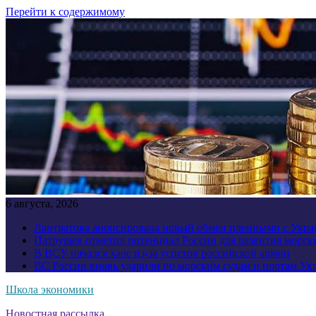
Перейти к содержимому
6 августа, 2026
Лантратова анонсировала новый обмен пленными с Укр
Патрушев отметил потенциал России для развития морск
В ВСУ начался хаос из-за успехов российской армии
ВС России вновь ударили по морским судам и портам У
Школа экономики
Новостная рассылка