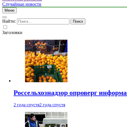
Случайные новости
Меню
Найти:
Заголовки
Россельхознадзор опроверг информа
2 года спустя
2 года спустя