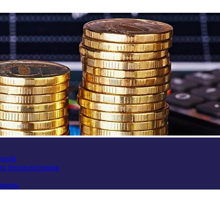
аиной
их беспилотников
краины