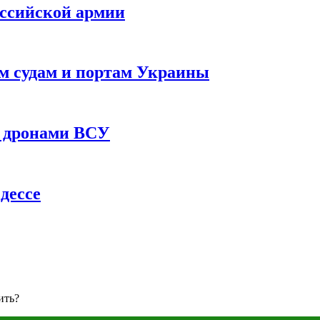
оссийской армии
им судам и портам Украины
 с дронами ВСУ
дессе
ить?