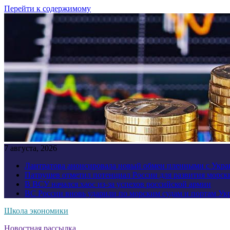
Перейти к содержимому
7 августа, 2026
Лантратова анонсировала новый обмен пленными с Укр
Патрушев отметил потенциал России для развития морск
В ВСУ начался хаос из-за успехов российской армии
ВС России вновь ударили по морским судам и портам У
Школа экономики
Новостная рассылка