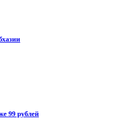
бхазии
же 99 рублей