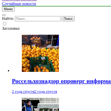
Случайные новости
Меню
Найти:
Заголовки
Россельхознадзор опроверг информа
2 года спустя
2 года спустя