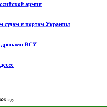
оссийской армии
им судам и портам Украины
 с дронами ВСУ
дессе
026 году