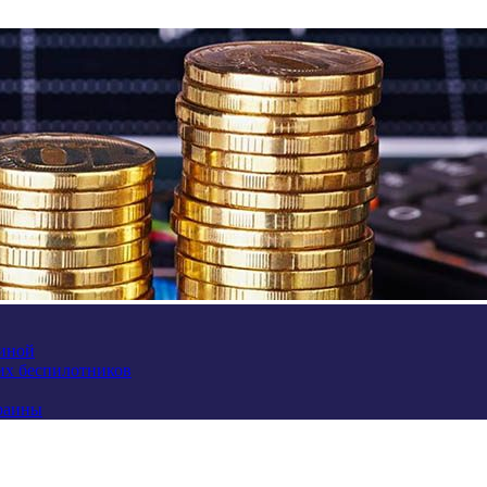
аиной
их беспилотников
краины