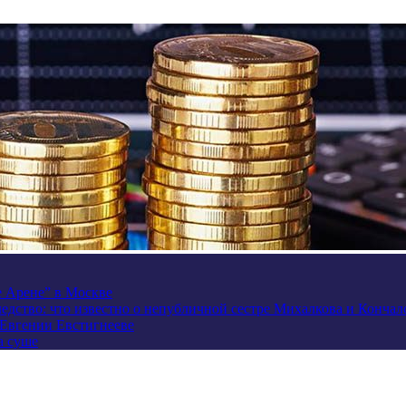
e Арене” в Москве
ледство: что известно о непубличной сестре Михалкова и Кончал
 Евгении Евстигнееве
а суше