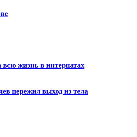
еве
а всю жизнь в интернатах
яев пережил выход из тела