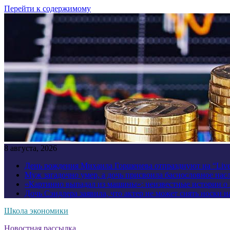
Перейти к содержимому
8 августа, 2026
День рождения Михаила Горшенева отпразднуют на “Liv
Муж загадочно умер, а дочь присвоила баснословное нас
«Картинно выпадал из машины»: неизвестные истории о
Дочь Сэндлера заявила, что актер не может снять носки н
Школа экономики
Новостная рассылка