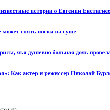
известные истории о Евгении Евстигне
е может снять носки на суше
трисы, чья душевно больная дочь провел
ая»: Как актер и режиссер Николай Бурл
йских игр