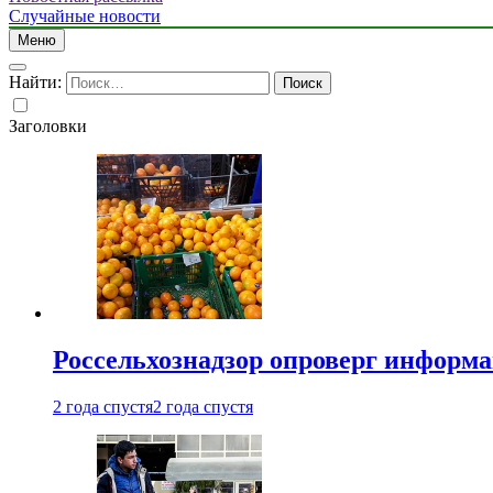
Случайные новости
Меню
Найти:
Заголовки
Россельхознадзор опроверг информа
2 года спустя
2 года спустя