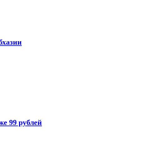
бхазии
же 99 рублей