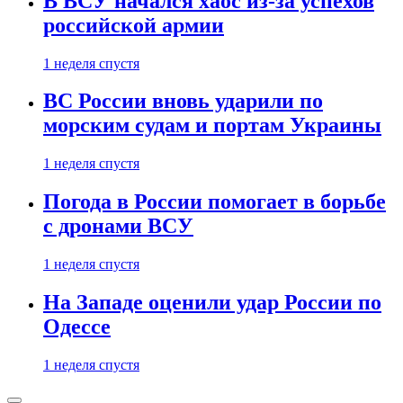
В ВСУ начался хаос из-за успехов
российской армии
1 неделя спустя
ВС России вновь ударили по
морским судам и портам Украины
1 неделя спустя
Погода в России помогает в борьбе
с дронами ВСУ
1 неделя спустя
На Западе оценили удар России по
Одессе
1 неделя спустя