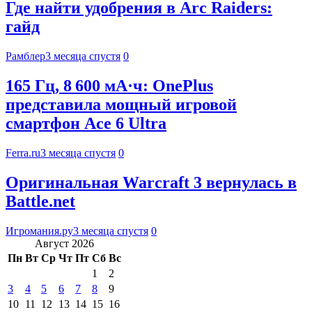
Где найти удобрения в Arc Raiders:
гайд
Рамблер
3 месяца спустя
0
165 Гц, 8 600 мА·ч: OnePlus
представила мощный игровой
смартфон Ace 6 Ultra
Ferra.ru
3 месяца спустя
0
Оригинальная Warcraft 3 вернулась в
Battle.net
Игромания.ру
3 месяца спустя
0
Август 2026
Пн
Вт
Ср
Чт
Пт
Сб
Вс
1
2
3
4
5
6
7
8
9
10
11
12
13
14
15
16