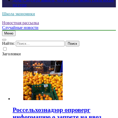
Дочь Сэндлера заявила, что актер не может снять носки
на суше
Школа экономики
Новостная рассылка
Случайные новости
Меню
Найти:
Заголовки
Россельхознадзор опроверг
информацию о запрете на ввоз