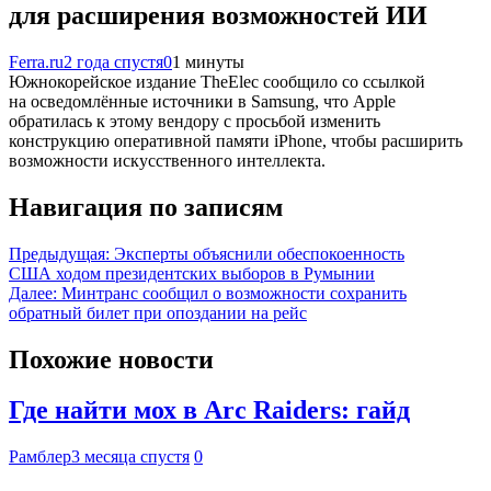
для расширения возможностей ИИ
Ferra.ru
2 года спустя
0
1 минуты
Южнокорейское издание TheElec сообщило со ссылкой
на осведомлённые источники в Samsung, что Apple
обратилась к этому вендору с просьбой изменить
конструкцию оперативной памяти iPhone, чтобы расширить
возможности искусственного интеллекта.
Навигация по записям
Предыдущая:
Эксперты объяснили обеспокоенность
США ходом президентских выборов в Румынии
Далее:
Минтранс сообщил о возможности сохранить
обратный билет при опоздании на рейс
Похожие новости
Где найти мох в Arc Raiders: гайд
Рамблер
3 месяца спустя
0