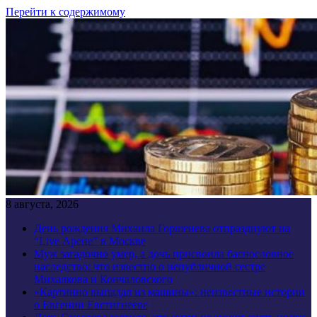
Перейти к содержимому
8 августа, 2026
День рождения Михаила Горшенева отпразднуют на
“Live Арене” в Москве
Муж загадочно умер, а дочь присвоила баснословное
наследство: что известно о непубличной сестре
Михалкова и Кончаловского
«Картинно выпадал из машины»: неизвестные истории
о Евгении Евстигнееве