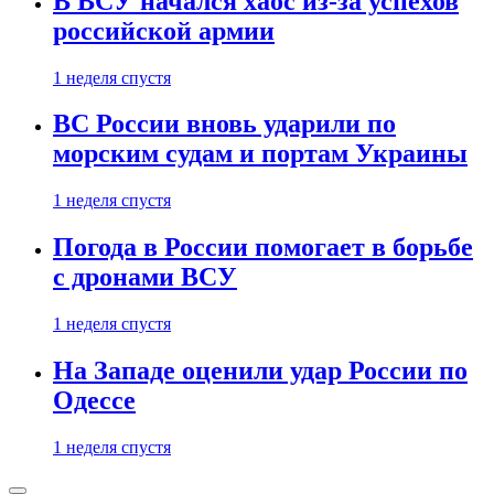
В ВСУ начался хаос из-за успехов
российской армии
1 неделя спустя
ВС России вновь ударили по
морским судам и портам Украины
1 неделя спустя
Погода в России помогает в борьбе
с дронами ВСУ
1 неделя спустя
На Западе оценили удар России по
Одессе
1 неделя спустя