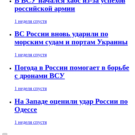
В ВСУ начался хаос из-за успехов
российской армии
1 неделя спустя
ВС России вновь ударили по
морским судам и портам Украины
1 неделя спустя
Погода в России помогает в борьбе
с дронами ВСУ
1 неделя спустя
На Западе оценили удар России по
Одессе
1 неделя спустя