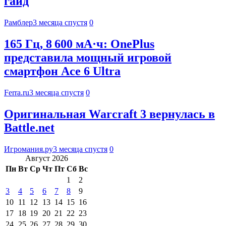
гайд
Рамблер
3 месяца спустя
0
165 Гц, 8 600 мА·ч: OnePlus
представила мощный игровой
смартфон Ace 6 Ultra
Ferra.ru
3 месяца спустя
0
Оригинальная Warcraft 3 вернулась в
Battle.net
Игромания.ру
3 месяца спустя
0
Август 2026
Пн
Вт
Ср
Чт
Пт
Сб
Вс
1
2
3
4
5
6
7
8
9
10
11
12
13
14
15
16
17
18
19
20
21
22
23
24
25
26
27
28
29
30