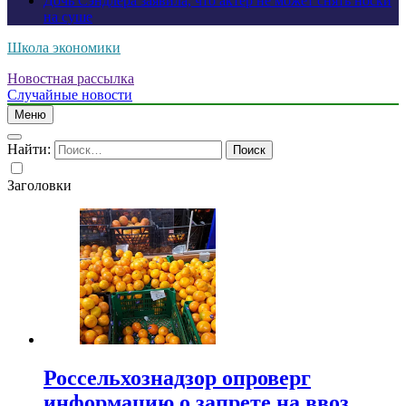
Дочь Сэндлера заявила, что актер не может снять носки
на суше
Школа экономики
Новостная рассылка
Случайные новости
Меню
Найти:
Заголовки
Россельхознадзор опроверг
информацию о запрете на ввоз