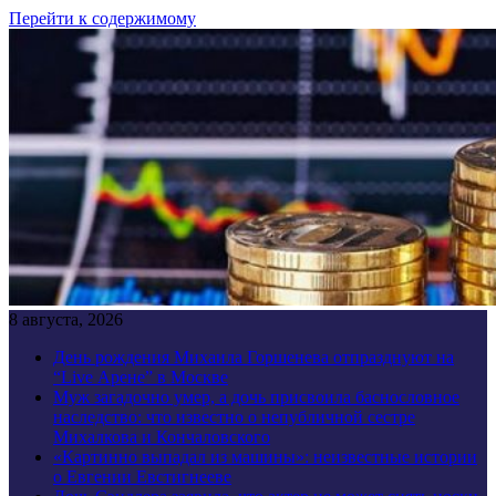
Перейти к содержимому
8 августа, 2026
День рождения Михаила Горшенева отпразднуют на
“Live Арене” в Москве
Муж загадочно умер, а дочь присвоила баснословное
наследство: что известно о непубличной сестре
Михалкова и Кончаловского
«Картинно выпадал из машины»: неизвестные истории
о Евгении Евстигнееве