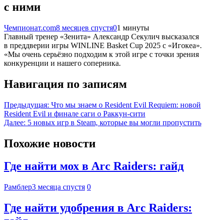
с ними
Чемпионат.com
8 месяцев спустя
0
1 минуты
Главный тренер «Зенита» Александр Секулич высказался
в преддверии игры WINLINE Basket Cup 2025 с «Игокеа».
«Мы очень серьёзно подходим к этой игре с точки зрения
конкуренции и нашего соперника.
Навигация по записям
Предыдущая:
Что мы знаем о Resident Evil Requiem: новой
Resident Evil и финале саги о Раккун-сити
Далее:
5 новых игр в Steam, которые вы могли пропустить
Похожие новости
Где найти мох в Arc Raiders: гайд
Рамблер
3 месяца спустя
0
Где найти удобрения в Arc Raiders: