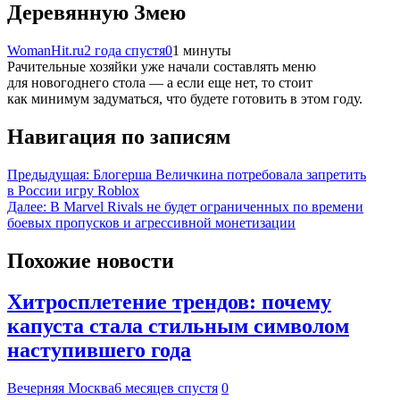
Деревянную Змею
WomanHit.ru
2 года спустя
0
1 минуты
Рачительные хозяйки уже начали составлять меню
для новогоднего стола — а если еще нет, то стоит
как минимум задуматься, что будете готовить в этом году.
Навигация по записям
Предыдущая:
Блогерша Величкина потребовала запретить
в России игру Roblox
Далее:
В Marvel Rivals не будет ограниченных по времени
боевых пропусков и агрессивной монетизации
Похожие новости
Хитросплетение трендов: почему
капуста стала стильным символом
наступившего года
Вечерняя Москва
6 месяцев спустя
0