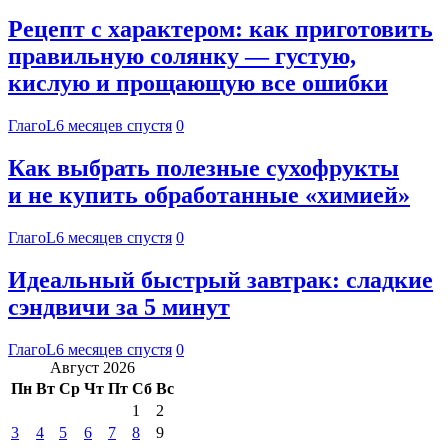
Рецепт с характером: как приготовить
правильную солянку — густую,
кислую и прощающую все ошибки
ГлагоL
6 месяцев спустя
0
Как выбрать полезные сухофрукты
и не купить обработанные «химией»
ГлагоL
6 месяцев спустя
0
Идеальный быстрый завтрак: сладкие
сэндвичи за 5 минут
ГлагоL
6 месяцев спустя
0
Август 2026
Пн
Вт
Ср
Чт
Пт
Сб
Вс
1
2
3
4
5
6
7
8
9