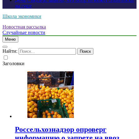
Дочь Сэндлера заявила, что актер не может снять носки
на суше
Школа экономики
Новостная рассылка
Случайные новости
Меню
Найти:
Заголовки
Россельхознадзор опроверг
информацию о запрете на ввоз