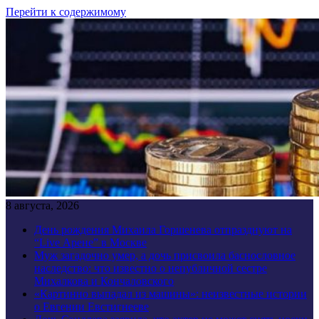
Перейти к содержимому
8 августа, 2026
День рождения Михаила Горшенева отпразднуют на
“Live Арене” в Москве
Муж загадочно умер, а дочь присвоила баснословное
наследство: что известно о непубличной сестре
Михалкова и Кончаловского
«Картинно выпадал из машины»: неизвестные истории
о Евгении Евстигнееве