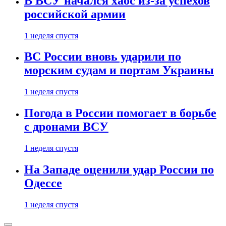
В ВСУ начался хаос из-за успехов
российской армии
1 неделя спустя
ВС России вновь ударили по
морским судам и портам Украины
1 неделя спустя
Погода в России помогает в борьбе
с дронами ВСУ
1 неделя спустя
На Западе оценили удар России по
Одессе
1 неделя спустя