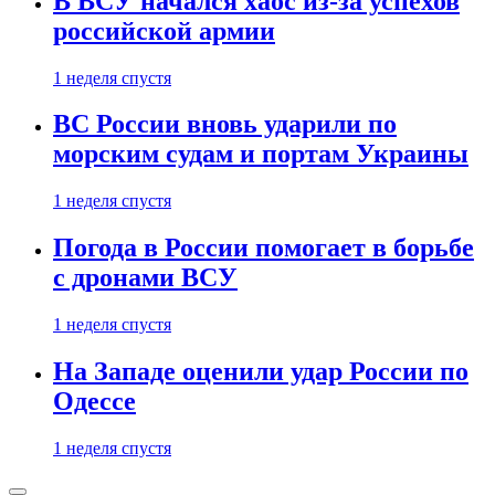
В ВСУ начался хаос из-за успехов
российской армии
1 неделя спустя
ВС России вновь ударили по
морским судам и портам Украины
1 неделя спустя
Погода в России помогает в борьбе
с дронами ВСУ
1 неделя спустя
На Западе оценили удар России по
Одессе
1 неделя спустя