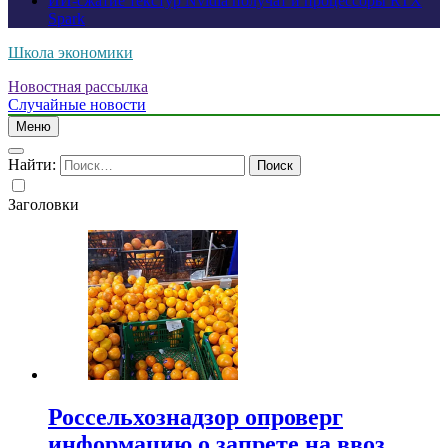
ИИ-сжатие текстур Nvidia получат и процессоры RTX
Spark
Школа экономики
Новостная рассылка
Случайные новости
Меню
Найти:
Заголовки
Россельхознадзор опроверг
информацию о запрете на ввоз