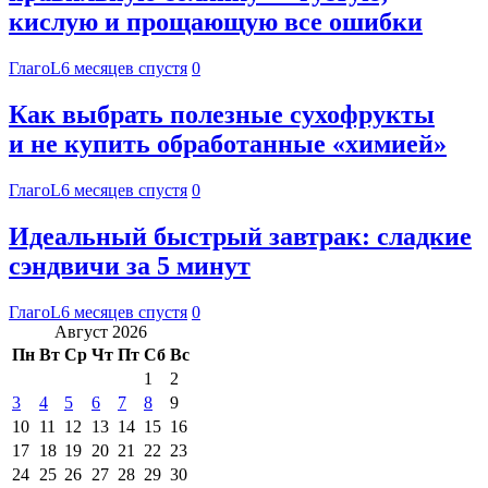
кислую и прощающую все ошибки
ГлагоL
6 месяцев спустя
0
Как выбрать полезные сухофрукты
и не купить обработанные «химией»
ГлагоL
6 месяцев спустя
0
Идеальный быстрый завтрак: сладкие
сэндвичи за 5 минут
ГлагоL
6 месяцев спустя
0
Август 2026
Пн
Вт
Ср
Чт
Пт
Сб
Вс
1
2
3
4
5
6
7
8
9
10
11
12
13
14
15
16
17
18
19
20
21
22
23
24
25
26
27
28
29
30