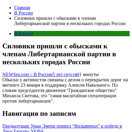
Главная
В России
Силовики пришли с обысками к членам
Либертарианской партии в нескольких городах России
В России
Силовики пришли с обысками к
членам Либертарианской партии в
нескольких городах России
NEWSru.com :: В России
5 лет спустя
0
1 минуты
Обыски у активистов связаны с делом о перекрытии дорог на
митинге 23 января в поддержку Алексея Навального. По
словам председателя движения "Гражданское общество"
Михаила Светова, это "самая масштабная спецоперация
против либертарианцев".
Навигация по записям
Предыдущая:
Унаи Эмери привел “Вильярреал” к победе в
Лиге Европы УЕФА