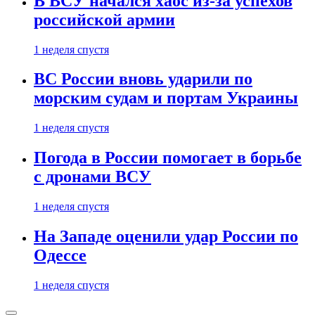
В ВСУ начался хаос из-за успехов
российской армии
1 неделя спустя
ВС России вновь ударили по
морским судам и портам Украины
1 неделя спустя
Погода в России помогает в борьбе
с дронами ВСУ
1 неделя спустя
На Западе оценили удар России по
Одессе
1 неделя спустя