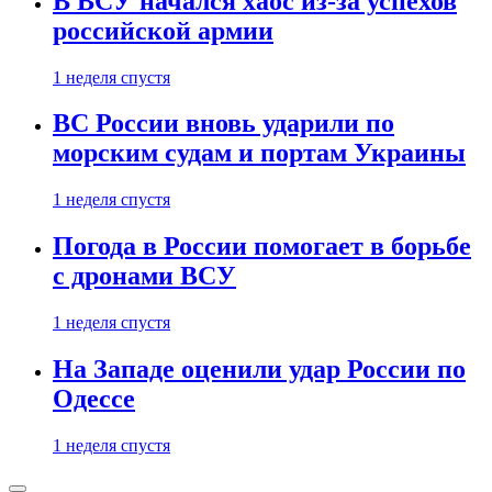
В ВСУ начался хаос из-за успехов
российской армии
1 неделя спустя
ВС России вновь ударили по
морским судам и портам Украины
1 неделя спустя
Погода в России помогает в борьбе
с дронами ВСУ
1 неделя спустя
На Западе оценили удар России по
Одессе
1 неделя спустя