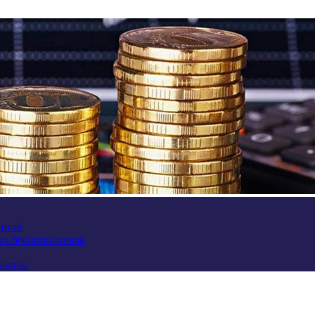
аиной
их беспилотников
краины