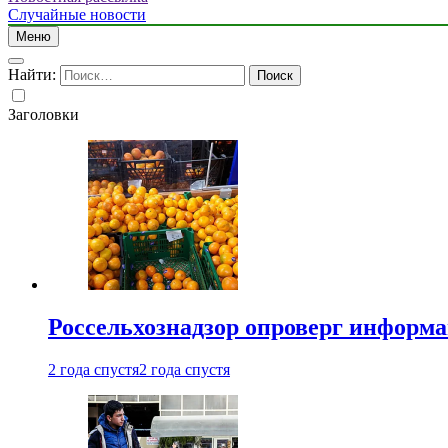
Случайные новости
Меню
Найти:
Заголовки
Россельхознадзор опроверг информа
2 года спустя
2 года спустя