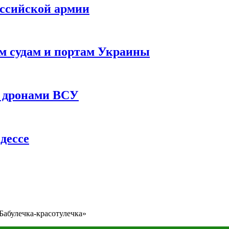
оссийской армии
им судам и портам Украины
 с дронами ВСУ
дессе
Бабулечка-красотулечка»