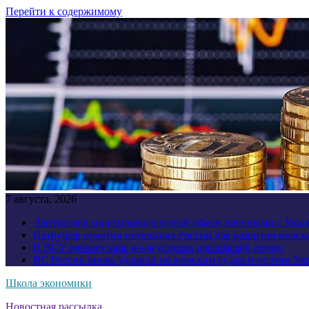
Перейти к содержимому
7 августа, 2026
Лантратова анонсировала новый обмен пленными с Укр
Патрушев отметил потенциал России для развития морск
В ВСУ начался хаос из-за успехов российской армии
ВС России вновь ударили по морским судам и портам У
Школа экономики
Новостная рассылка