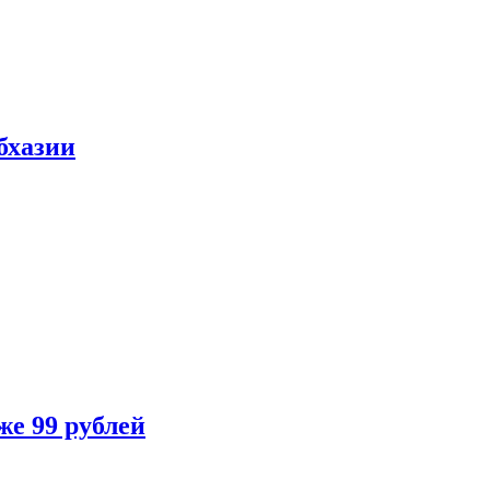
бхазии
же 99 рублей