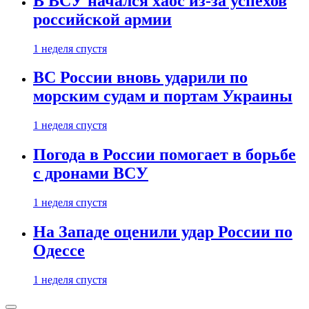
В ВСУ начался хаос из-за успехов
российской армии
1 неделя спустя
ВС России вновь ударили по
морским судам и портам Украины
1 неделя спустя
Погода в России помогает в борьбе
с дронами ВСУ
1 неделя спустя
На Западе оценили удар России по
Одессе
1 неделя спустя