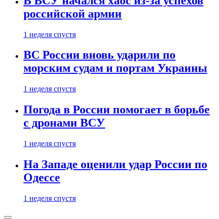
В ВСУ начался хаос из-за успехов
российской армии
1 неделя спустя
ВС России вновь ударили по
морским судам и портам Украины
1 неделя спустя
Погода в России помогает в борьбе
с дронами ВСУ
1 неделя спустя
На Западе оценили удар России по
Одессе
1 неделя спустя