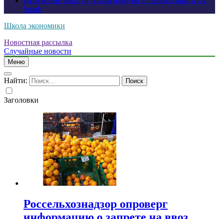
ИИ-сжатие текстур Nvidia получат и процессоры RTX
Spark
Школа экономики
Новостная рассылка
Случайные новости
Меню
Найти:
Заголовки
Россельхознадзор опроверг
информацию о запрете на ввоз