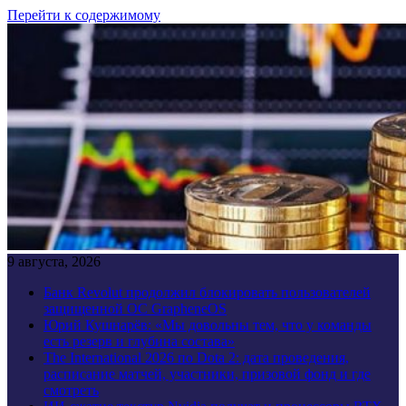
Перейти к содержимому
9 августа, 2026
Банк Revolut продолжил блокировать пользователей
защищенной ОС GrapheneOS
Юрий Кушнарёв: «Мы довольны тем, что у команды
есть резерв и глубина состава»
The International 2026 по Dota 2: дата проведения,
расписание матчей, участники, призовой фонд и где
смотреть