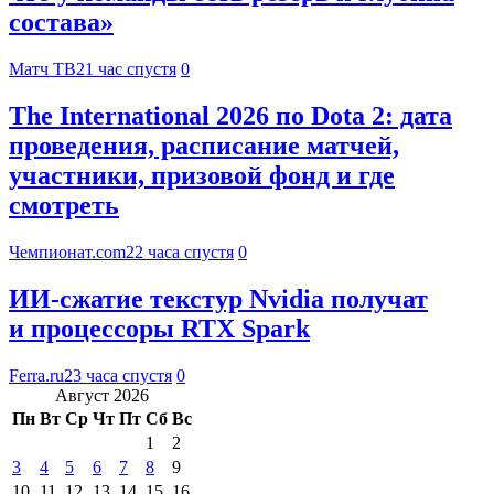
состава»
Матч ТВ
21 час спустя
0
The International 2026 по Dota 2: дата
проведения, расписание матчей,
участники, призовой фонд и где
смотреть
Чемпионат.com
22 часа спустя
0
ИИ-сжатие текстур Nvidia получат
и процессоры RTX Spark
Ferra.ru
23 часа спустя
0
Август 2026
Пн
Вт
Ср
Чт
Пт
Сб
Вс
1
2
3
4
5
6
7
8
9
10
11
12
13
14
15
16