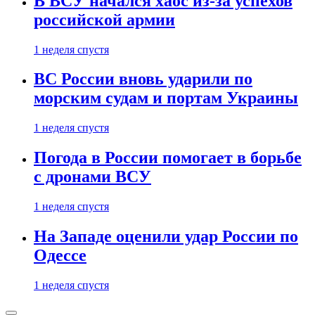
В ВСУ начался хаос из-за успехов
российской армии
1 неделя спустя
ВС России вновь ударили по
морским судам и портам Украины
1 неделя спустя
Погода в России помогает в борьбе
с дронами ВСУ
1 неделя спустя
На Западе оценили удар России по
Одессе
1 неделя спустя