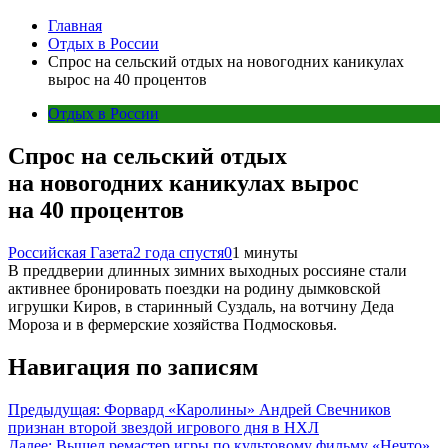
Главная
Отдых в России
Спрос на сельский отдых на новогодних каникулах
вырос на 40 процентов
Отдых в России
Спрос на сельский отдых
на новогодних каникулах вырос
на 40 процентов
Российская Газета
2 года спустя
0
1 минуты
В преддверии длинных зимних выходных россияне стали
активнее бронировать поездки на родину дымковской
игрушки Киров, в старинный Суздаль, на вотчину Деда
Мороза и в фермерские хозяйства Подмосковья.
Навигация по записям
Предыдущая:
Форвард «Каролины» Андрей Свечников
признан второй звездой игрового дня в НХЛ
Далее:
Вышел ремастер игры по культовому фильму «Нечто»