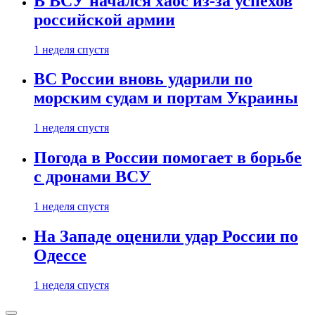
В ВСУ начался хаос из-за успехов
российской армии
1 неделя спустя
ВС России вновь ударили по
морским судам и портам Украины
1 неделя спустя
Погода в России помогает в борьбе
с дронами ВСУ
1 неделя спустя
На Западе оценили удар России по
Одессе
1 неделя спустя