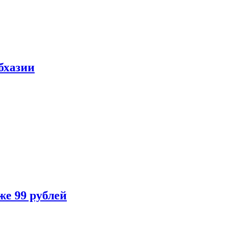
бхазии
же 99 рублей