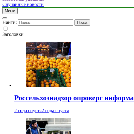
Случайные новости
Меню
Найти:
Заголовки
Россельхознадзор опроверг информа
2 года спустя
2 года спустя