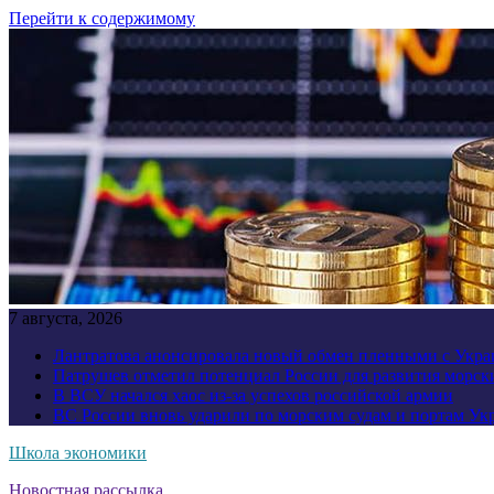
Перейти к содержимому
7 августа, 2026
Лантратова анонсировала новый обмен пленными с Укр
Патрушев отметил потенциал России для развития морск
В ВСУ начался хаос из-за успехов российской армии
ВС России вновь ударили по морским судам и портам У
Школа экономики
Новостная рассылка