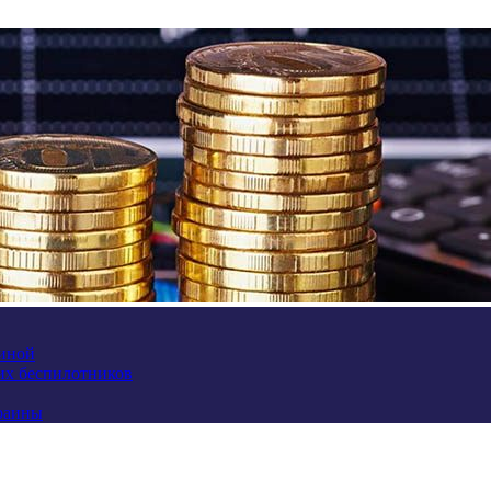
аиной
их беспилотников
краины