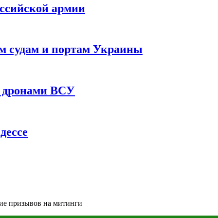
оссийской армии
им судам и портам Украины
 с дронами ВСУ
дессе
ние призывов на митинги