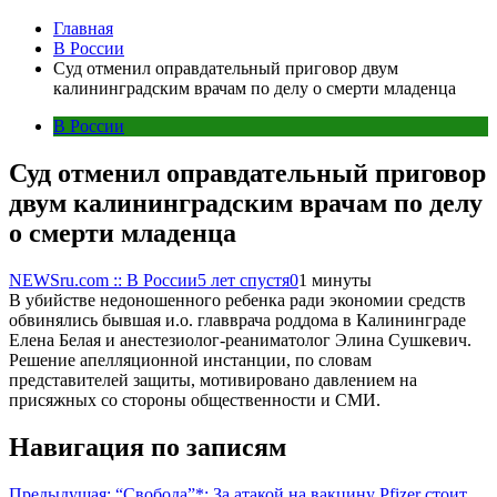
Главная
В России
Суд отменил оправдательный приговор двум
калининградским врачам по делу о смерти младенца
В России
Суд отменил оправдательный приговор
двум калининградским врачам по делу
о смерти младенца
NEWSru.com :: В России
5 лет спустя
0
1 минуты
В убийстве недоношенного ребенка ради экономии средств
обвинялись бывшая и.о. главврача роддома в Калининграде
Елена Белая и анестезиолог-реаниматолог Элина Сушкевич.
Решение апелляционной инстанции, по словам
представителей защиты, мотивировано давлением на
присяжных со стороны общественности и СМИ.
Навигация по записям
Предыдущая:
“Свобода”*: За атакой на вакцину Pfizer стоит