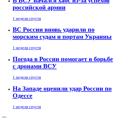
В ВСУ начался хаос из-за успехов
российской армии
1 неделя спустя
ВС России вновь ударили по
морским судам и портам Украины
1 неделя спустя
Погода в России помогает в борьбе
с дронами ВСУ
1 неделя спустя
На Западе оценили удар России по
Одессе
1 неделя спустя