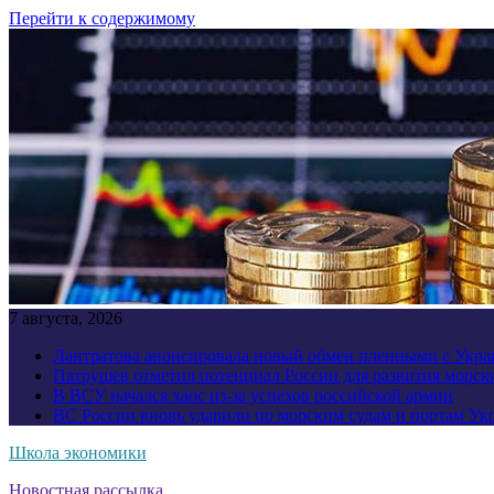
Перейти к содержимому
7 августа, 2026
Лантратова анонсировала новый обмен пленными с Укр
Патрушев отметил потенциал России для развития морск
В ВСУ начался хаос из-за успехов российской армии
ВС России вновь ударили по морским судам и портам У
Школа экономики
Новостная рассылка