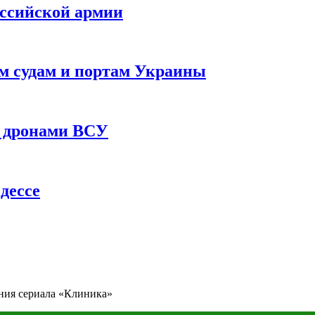
оссийской армии
им судам и портам Украины
 с дронами ВСУ
дессе
ения сериала «Клиника»