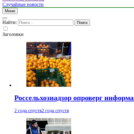
Случайные новости
Меню
Найти:
Заголовки
Россельхознадзор опроверг информа
2 года спустя
2 года спустя