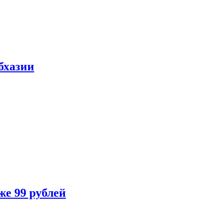
бхазии
же 99 рублей