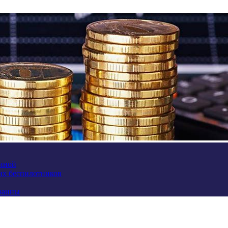
аиной
их беспилотников
краины