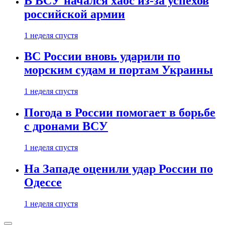
В ВСУ начался хаос из-за успехов
российской армии
1 неделя спустя
ВС России вновь ударили по
морским судам и портам Украины
1 неделя спустя
Погода в России помогает в борьбе
с дронами ВСУ
1 неделя спустя
На Западе оценили удар России по
Одессе
1 неделя спустя