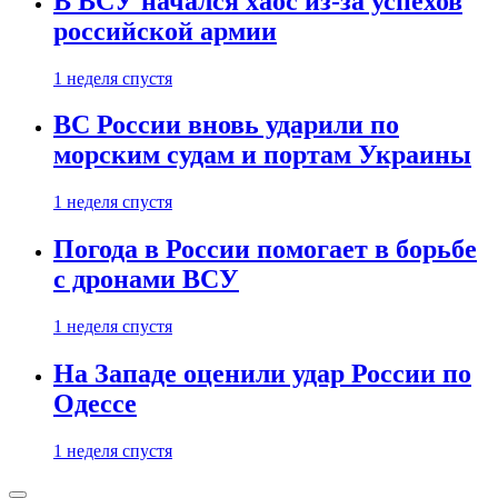
В ВСУ начался хаос из-за успехов
российской армии
1 неделя спустя
ВС России вновь ударили по
морским судам и портам Украины
1 неделя спустя
Погода в России помогает в борьбе
с дронами ВСУ
1 неделя спустя
На Западе оценили удар России по
Одессе
1 неделя спустя