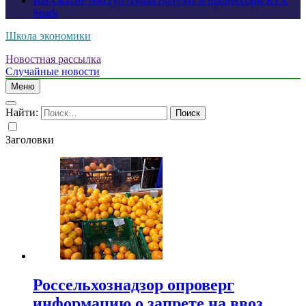
ИИ-сжатие текстур Nvidia получат и процессоры RTX
Spark
Школа экономики
Новостная рассылка
Случайные новости
Меню
Найти:
Заголовки
Россельхознадзор опроверг
информацию о запрете на ввоз