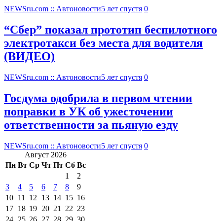
NEWSru.com :: Автоновости
5 лет спустя
0
“Сбер” показал прототип беспилотного
электротакси без места для водителя
(ВИДЕО)
NEWSru.com :: Автоновости
5 лет спустя
0
Госдума одобрила в первом чтении
поправки в УК об ужесточении
ответственности за пьяную езду
NEWSru.com :: Автоновости
5 лет спустя
0
Август 2026
Пн
Вт
Ср
Чт
Пт
Сб
Вс
1
2
3
4
5
6
7
8
9
10
11
12
13
14
15
16
17
18
19
20
21
22
23
24
25
26
27
28
29
30