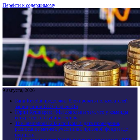
Перейти к содержимому
9 августа, 2026
Банк Revolut продолжил блокировать пользователей
защищенной ОС GrapheneOS
Юрий Кушнарёв: «Мы довольны тем, что у команды
есть резерв и глубина состава»
The International 2026 по Dota 2: дата проведения,
расписание матчей, участники, призовой фонд и где
смотреть