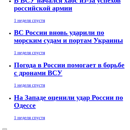
В ВСУ начался хаос из-за успехов
российской армии
1 неделя спустя
ВС России вновь ударили по
морским судам и портам Украины
1 неделя спустя
Погода в России помогает в борьбе
с дронами ВСУ
1 неделя спустя
На Западе оценили удар России по
Одессе
1 неделя спустя