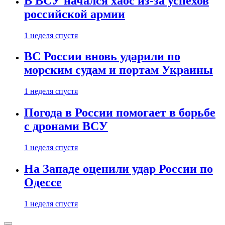
В ВСУ начался хаос из-за успехов
российской армии
1 неделя спустя
ВС России вновь ударили по
морским судам и портам Украины
1 неделя спустя
Погода в России помогает в борьбе
с дронами ВСУ
1 неделя спустя
На Западе оценили удар России по
Одессе
1 неделя спустя