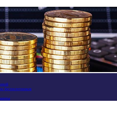
аиной
их беспилотников
краины