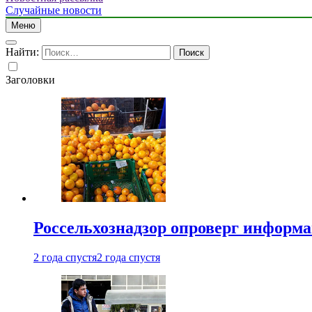
Случайные новости
Меню
Найти:
Заголовки
Россельхознадзор опроверг информа
2 года спустя
2 года спустя