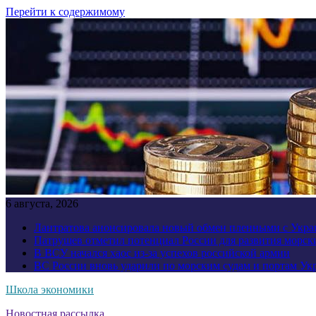
Перейти к содержимому
6 августа, 2026
Лантратова анонсировала новый обмен пленными с Укр
Патрушев отметил потенциал России для развития морск
В ВСУ начался хаос из-за успехов российской армии
ВС России вновь ударили по морским судам и портам У
Школа экономики
Новостная рассылка