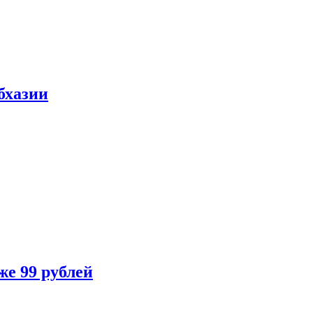
бхазии
же 99 рублей