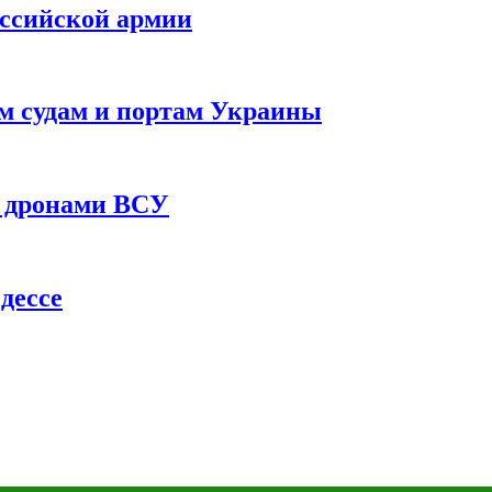
оссийской армии
им судам и портам Украины
 с дронами ВСУ
дессе