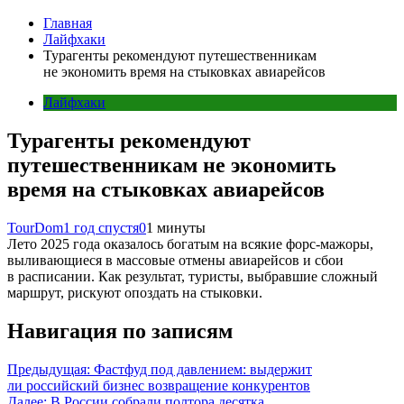
Главная
Лайфхаки
Турагенты рекомендуют путешественникам
не экономить время на стыковках авиарейсов
Лайфхаки
Турагенты рекомендуют
путешественникам не экономить
время на стыковках авиарейсов
TourDom
1 год спустя
0
1 минуты
Лето 2025 года оказалось богатым на всякие форс-мажоры,
выливающиеся в массовые отмены авиарейсов и сбои
в расписании. Как результат, туристы, выбравшие сложный
маршрут, рискуют опоздать на стыковки.
Навигация по записям
Предыдущая:
Фастфуд под давлением: выдержит
ли российский бизнес возвращение конкурентов
Далее:
В России собрали полтора десятка