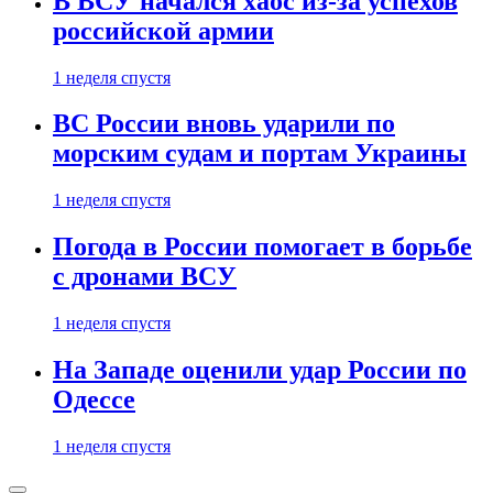
В ВСУ начался хаос из-за успехов
российской армии
1 неделя спустя
ВС России вновь ударили по
морским судам и портам Украины
1 неделя спустя
Погода в России помогает в борьбе
с дронами ВСУ
1 неделя спустя
На Западе оценили удар России по
Одессе
1 неделя спустя