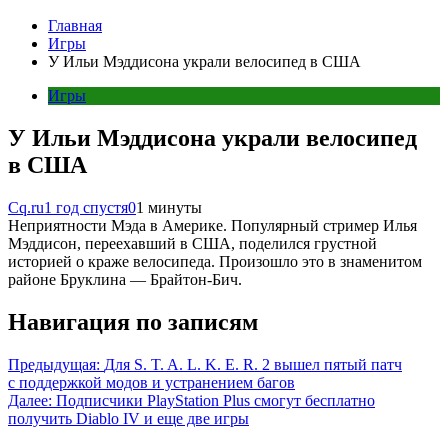
Главная
Игры
У Ильи Мэддисона украли велосипед в США
Игры
У Ильи Мэддисона украли велосипед
в США
Cq.ru
1 год спустя
0
1 минуты
Неприятности Мэда в Америке. Популярный стример Илья
Мэддисон, переехавший в США, поделился грустной
историей о краже велосипеда. Произошло это в знаменитом
районе Бруклина — Брайтон-Бич.
Навигация по записям
Предыдущая:
Для S. T. A. L. K. E. R. 2 вышел пятый патч
с поддержкой модов и устранением багов
Далее:
Подписчики PlayStation Plus смогут бесплатно
получить Diablo IV и еще две игры