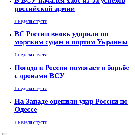
В ВСУ начался хаос из-за успехов
российской армии
1 неделя спустя
ВС России вновь ударили по
морским судам и портам Украины
1 неделя спустя
Погода в России помогает в борьбе
с дронами ВСУ
1 неделя спустя
На Западе оценили удар России по
Одессе
1 неделя спустя