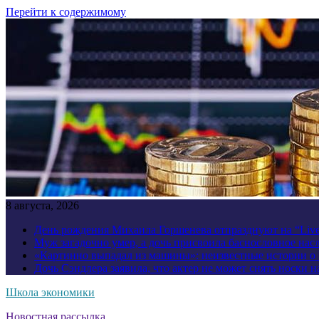
Перейти к содержимому
8 августа, 2026
День рождения Михаила Горшенева отпразднуют на “Liv
Муж загадочно умер, а дочь присвоила баснословное нас
«Картинно выпадал из машины»: неизвестные истории о
Дочь Сэндлера заявила, что актер не может снять носки н
Школа экономики
Новостная рассылка