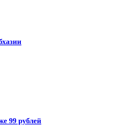
бхазии
же 99 рублей