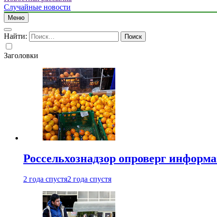
Случайные новости
Меню
Найти:
Заголовки
Россельхознадзор опроверг информа
2 года спустя
2 года спустя