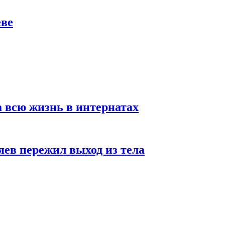
еве
а всю жизнь в интернатах
яев пережил выход из тела