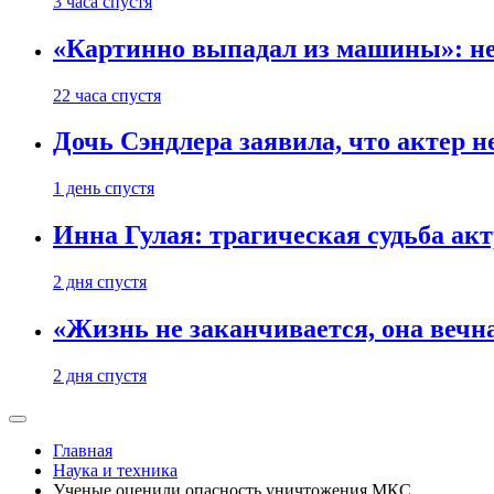
3 часа спустя
«Картинно выпадал из машины»: не
22 часа спустя
Дочь Сэндлера заявила, что актер н
1 день спустя
Инна Гулая: трагическая судьба ак
2 дня спустя
«Жизнь не заканчивается, она вечн
2 дня спустя
Главная
Наука и техника
Ученые оценили опасность уничтожения МКС