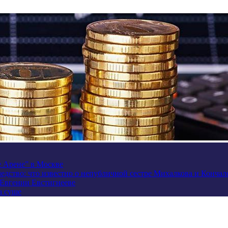
e Арене” в Москве
ледство: что известно о непубличной сестре Михалкова и Кончал
 Евгении Евстигнееве
а суше