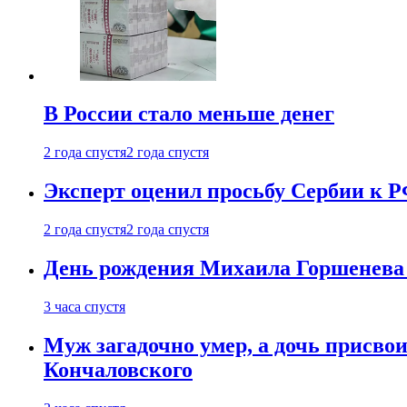
В России стало меньше денег
2 года спустя
2 года спустя
Эксперт оценил просьбу Сербии к Р
2 года спустя
2 года спустя
День рождения Михаила Горшенева 
3 часа спустя
Муж загадочно умер, а дочь присвои
Кончаловского