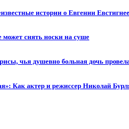
известные истории о Евгении Евстигне
е может снять носки на суше
трисы, чья душевно больная дочь провел
ая»: Как актер и режиссер Николай Бурл